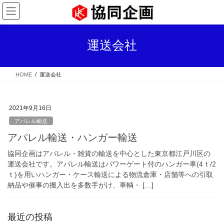
コ
ナ
ン
ビ
テ
ゲ
ン
ー
運送会社
ツ
シ
へ
ョ
ス
ン
HOME
運送会社
キ
に
ッ
移
プ
動
2021年9月16日
アパレル輸送
アパレル輸送・ハンガー輸送
協同企画はアパレル・雑貨の輸送を中心とした東京都江戸川区の
運送会社です。アパレル輸送はパワーゲート付のハンガー車(4ｔ/2
ｔ)を用いハンガー・ケース輸送による物流倉庫・店舗等への引取
納品や催事の搬入出を多数手がけ、車輌・ […]
最近の投稿