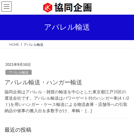
コ
ナ
ン
ビ
テ
ゲ
ン
ー
アパレル輸送
ツ
シ
へ
ョ
ス
ン
HOME
アパレル輸送
キ
に
ッ
移
プ
動
2021年9月16日
アパレル輸送
アパレル輸送・ハンガー輸送
協同企画はアパレル・雑貨の輸送を中心とした東京都江戸川区の
運送会社です。アパレル輸送はパワーゲート付のハンガー車(4ｔ/2
ｔ)を用いハンガー・ケース輸送による物流倉庫・店舗等への引取
納品や催事の搬入出を多数手がけ、車輌・ […]
最近の投稿