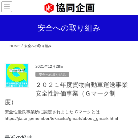
コ
ナ
ン
ビ
テ
ゲ
ン
ー
安全への取り組み
ツ
シ
へ
ョ
ス
ン
HOME
安全への取り組み
キ
に
ッ
移
プ
動
2021年12月28日
安全への取り組み
２０２１年度貨物自動車運送事業
安全性評価事業（Ｇマーク制
度）
安全性優良事業所に認定されました Gマークとは
https://jta.or.jp/member/tekiseika/gmark/about_gmark.html