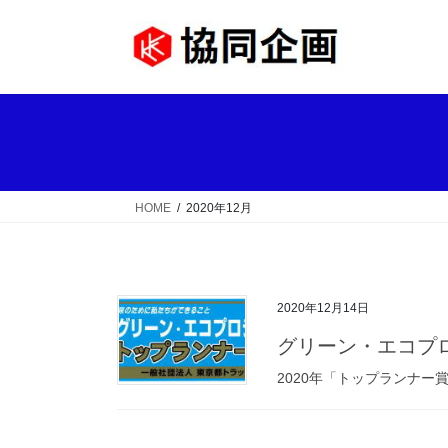
コ
ナ
ン
ビ
テ
ゲ
ン
ー
ツ
シ
へ
ョ
ス
ン
キ
に
ッ
移
HOME
2020年12月
プ
動
2020年12月14日
グリーン・エコプ
2020年「トップランナー